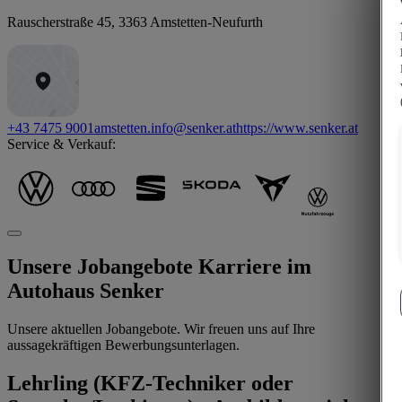
Rauscherstraße 45
,
3363
Amstetten-Neufurth
+43 7475 9001
amstetten.info@senker.at
https://www.senker.at
Service & Verkauf:
Unsere Jobangebote
Karriere im
Autohaus Senker
Unsere aktuellen Jobangebote. Wir freuen uns auf Ihre
aussagekräftigen Bewerbungsunterlagen.
Lehrling (KFZ-Techniker oder