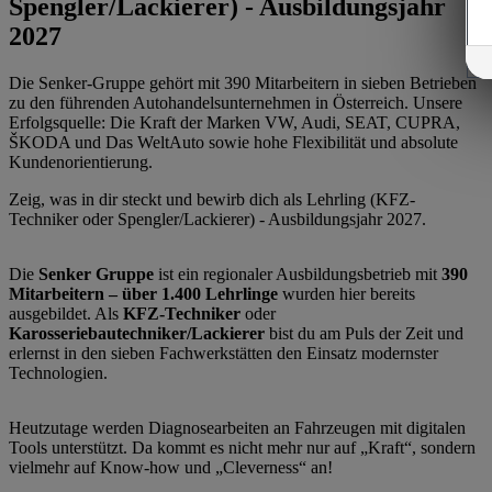
Spengler/Lackierer) - Ausbildungsjahr
2027
Die Senker-Gruppe gehört mit 390 Mitarbeitern in sieben Betrieben
zu den führenden Autohandelsunternehmen in Österreich. Unsere
Erfolgsquelle: Die Kraft der Marken VW, Audi, SEAT, CUPRA,
ŠKODA und Das WeltAuto sowie hohe Flexibilität und absolute
Kundenorientierung.
Zeig, was in dir steckt und bewirb dich als Lehrling (KFZ-
Techniker oder Spengler/Lackierer) - Ausbildungsjahr 2027.
Die
Senker Gruppe
ist ein regionaler Ausbildungsbetrieb mit
390
Mitarbeitern – über 1.400 Lehrlinge
wurden hier bereits
ausgebildet. Als
KFZ-Techniker
oder
Karosseriebautechniker/Lackierer
bist du am Puls der Zeit und
erlernst in den sieben Fachwerkstätten den Einsatz modernster
Technologien.
Heutzutage werden Diagnosearbeiten an Fahrzeugen mit digitalen
Tools unterstützt. Da kommt es nicht mehr nur auf „Kraft“, sondern
vielmehr auf Know-how und „Cleverness“ an!