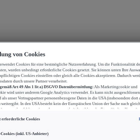
ung von Cookies
verwendet Cookies für eine bestmögliche Nutzererfahrung. Um die Funktionalität d
sten, wurden unbedingt erforderliche Cookies gesetzt. Sie können unten Ihre Auswa
spflichtigen Cookies einstellen oder gleich alle Cookies akzeptieren. Dadurch wer
nsdaten durch unsere Partner verarbeitet.
 gemäß Art 49 Abs 1 lit a) DSGVO Datenübermittlung:
Als Marketingcookie und
kie wird unter anderem Google Analytics verwendet. Es kann nicht ausgeschlossen
d als unser Vertragspartner personenbezogene Daten in die USA (insbesondere dort 
weitergibt. In den USA besteht kein der Europäischen Union der Sache nach gleic
iveau und es fehlt an einem Angemessenheitsbeschluss der Europäischen Kommiss
ür Sie Risiken ergeben, weil Sie Ihre Rechte als Betroffener in den USA nicht wirk
 erforderliche Cookies
können, in den USA keine Datenschutzgrundsätze bestehen, und weil nicht ausges
 dass aufgrund aktueller Gesetze US-Sicherheitsbehörden einen Zugriff auf Daten 
i Eingriffe in Ihre persönlichen Rechte und Freiheiten nicht auf das absolut Notw
-Cookies (inkl. US-Anbieter)
ind.
Sollten Sie das Setzen von Cookies für Marketingzwecke oder Leistungscook