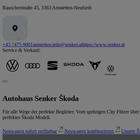
Rauscherstraße 45
,
3363
Amstetten-Neufurth
+43 7475 9001
amstetten.info@senker.at
https://www.senker.at
Service & Verkauf:
Autohaus Senker
Škoda
Für alle Wege der perfekte Begleiter. Vom spritzigen City Flitzer üb
perfektes Škoda Modell.
Neuwagen sofort verfügbar
Neuwagen konfigurieren
Unsere Š