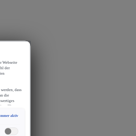
er Webseite
hl der
den
 werden, dass
an die
hwertiges
ion. Hieraus
sam
Immer aktiv
chlossen
erlangen
endige
ies auch für