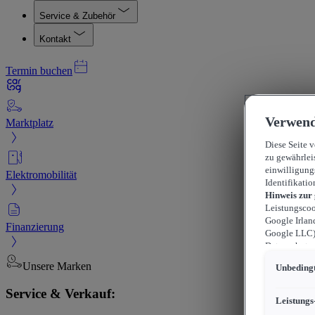
Service & Zubehör
Kontakt
Termin buchen
Verwend
Marktplatz
Diese Seite 
zu gewährlei
einwilligung
Elektromobilität
Identifikatio
Hinweis zur
Leistungscoo
Google Irlan
Finanzierung
Google LLC) 
Datenschutzn
können sich f
Unsere Marken
Unbedingt
durchsetzen 
werden kann,
Service & Verkauf:
können, wobe
Leistungs
beschränkt s