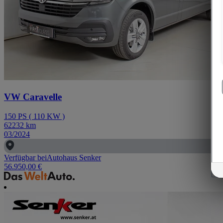
VW Caravelle
150
PS
(
110
KW
)
62232
km
03/2024
Verfügbar bei
Autohaus Senker
56.950,00 €