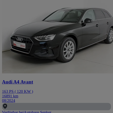
Audi A4 Avant
163
PS
(
120
KW
)
16891
km
08/2024
Verfügbar bei
Autohaus Senker