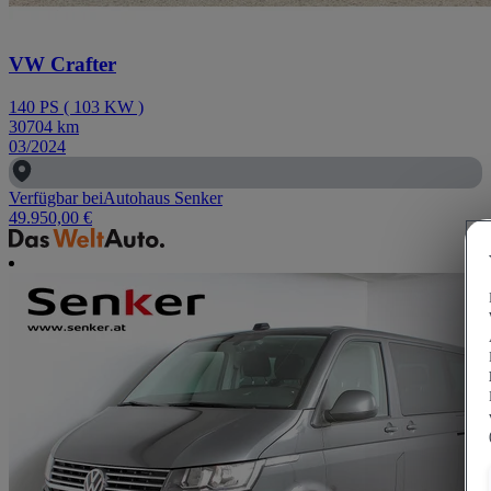
VW Crafter
140
PS
(
103
KW
)
30704
km
03/2024
Verfügbar bei
Autohaus Senker
49.950,00 €