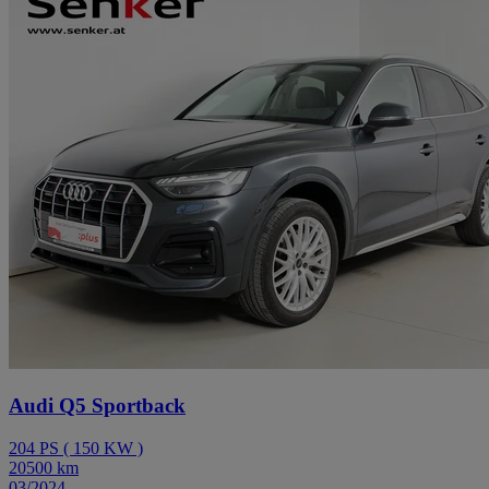
Audi Q5 Sportback
204
PS
(
150
KW
)
20500
km
03/2024