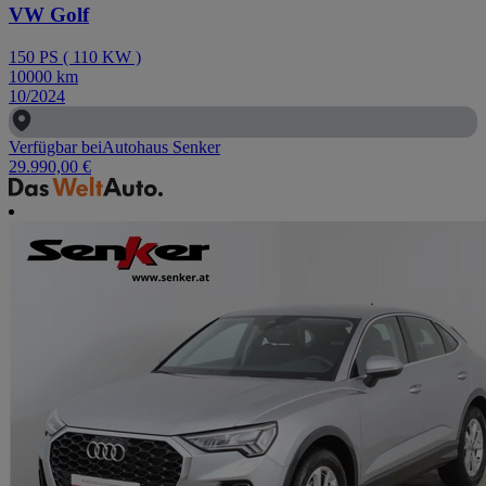
VW Golf
150
PS
(
110
KW
)
10000
km
10/2024
Verfügbar bei
Autohaus Senker
29.990,00 €