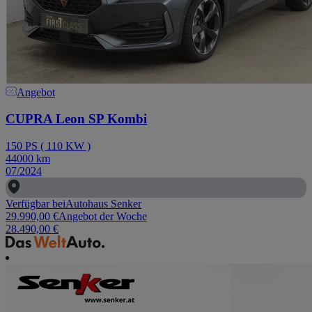
Angebot
CUPRA Leon SP Kombi
150
PS
(
110
KW
)
44000
km
07/2024
Verfügbar bei
Autohaus Senker
29.990,00 €
Angebot der Woche
28.490,00 €