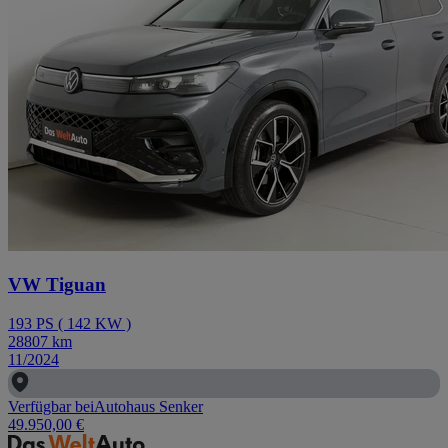
VW Tiguan
193
PS
(
142
KW
)
28807
km
11/2024
Verfügbar bei
Autohaus Senker
49.950,00 €