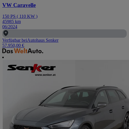
VW Caravelle
150
PS
(
110
KW
)
45985
km
06/2024
Verfügbar bei
Autohaus Senker
57.950,00 €