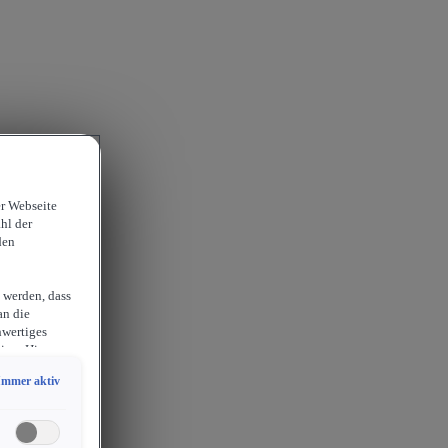
er Webseite
hl der
den
 werden, dass
an die
hwertiges
ion. Hieraus
sam
Immer aktiv
chlossen
erlangen
endige
ies auch für