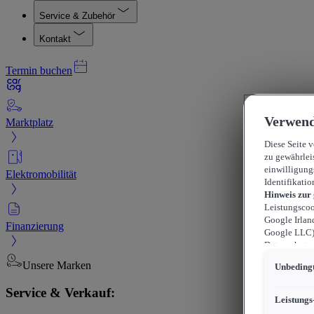
Service & Zubehör
Kontakt
Termin buchen
Verwend
Marktplatz
Diese Seite 
zu gewährlei
einwilligung
Elektromobilität
Identifikatio
Hinweis zur
Leistungscoo
Google Irlan
Finanzierung
Google LLC) 
Datenschutzn
können sich f
Unsere Marken
Unbedingt
durchsetzen 
werden kann,
Service & Verkauf:
können, wobe
Leistungs
beschränkt s