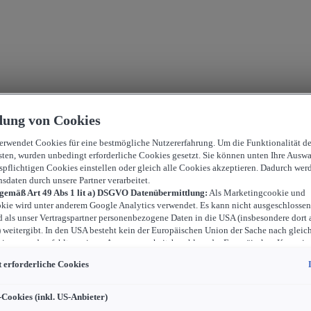
ung von Cookies
verwendet Cookies für eine bestmögliche Nutzererfahrung. Um die Funktionalität d
sten, wurden unbedingt erforderliche Cookies gesetzt. Sie können unten Ihre Auswa
spflichtigen Cookies einstellen oder gleich alle Cookies akzeptieren. Dadurch wer
nsdaten durch unsere Partner verarbeitet.
 gemäß Art 49 Abs 1 lit a) DSGVO Datenübermittlung:
Als Marketingcookie und
kie wird unter anderem Google Analytics verwendet. Es kann nicht ausgeschlossen
d als unser Vertragspartner personenbezogene Daten in die USA (insbesondere dort 
weitergibt. In den USA besteht kein der Europäischen Union der Sache nach gleic
iveau und es fehlt an einem Angemessenheitsbeschluss der Europäischen Kommiss
ür Sie Risiken ergeben, weil Sie Ihre Rechte als Betroffener in den USA nicht wirk
 erforderliche Cookies
können, in den USA keine Datenschutzgrundsätze bestehen, und weil nicht ausges
 dass aufgrund aktueller Gesetze US-Sicherheitsbehörden einen Zugriff auf Daten 
i Eingriffe in Ihre persönlichen Rechte und Freiheiten nicht auf das absolut Notw
-Cookies (inkl. US-Anbieter)
ind.
Sollten Sie das Setzen von Cookies für Marketingzwecke oder Leistungscook