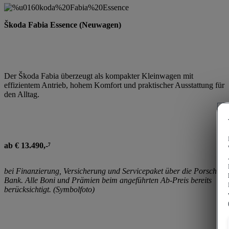
Škoda Fabia Essence (Neuwagen)
Der Škoda Fabia überzeugt als kompakter Kleinwagen mit
effizientem Antrieb, hohem Komfort und praktischer Ausstattung für
den Alltag.
ab € 13.490,-⁷
bei Finanzierung, Versicherung und Servicepaket über die Porsche
Bank. Alle Boni und Prämien beim angeführten Ab-Preis bereits
berücksichtigt. (Symbolfoto)