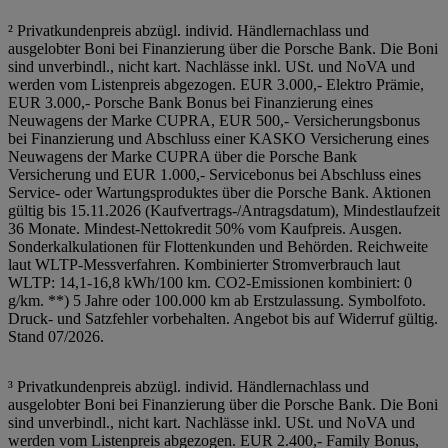
² Privatkundenpreis abzügl. individ. Händlernachlass und
ausgelobter Boni bei Finanzierung über die Porsche Bank. Die Boni
sind unverbindl., nicht kart. Nachlässe inkl. USt. und NoVA und
werden vom Listenpreis abgezogen. EUR 3.000,- Elektro Prämie,
EUR 3.000,- Porsche Bank Bonus bei Finanzierung eines
Neuwagens der Marke CUPRA, EUR 500,- Versicherungsbonus
bei Finanzierung und Abschluss einer KASKO Versicherung eines
Neuwagens der Marke CUPRA über die Porsche Bank
Versicherung und EUR 1.000,- Servicebonus bei Abschluss eines
Service- oder Wartungsproduktes über die Porsche Bank. Aktionen
gültig bis 15.11.2026 (Kaufvertrags-/Antragsdatum), Mindestlaufzeit
36 Monate. Mindest-Nettokredit 50% vom Kaufpreis. Ausgen.
Sonderkalkulationen für Flottenkunden und Behörden. Reichweite
laut WLTP-Messverfahren. Kombinierter Stromverbrauch laut
WLTP: 14,1-16,8 kWh/100 km. CO2-Emissionen kombiniert: 0
g/km. **) 5 Jahre oder 100.000 km ab Erstzulassung. Symbolfoto.
Druck- und Satzfehler vorbehalten. Angebot bis auf Widerruf gültig.
Stand 07/2026.
³ Privatkundenpreis abzügl. individ. Händlernachlass und
ausgelobter Boni bei Finanzierung über die Porsche Bank. Die Boni
sind unverbindl., nicht kart. Nachlässe inkl. USt. und NoVA und
werden vom Listenpreis abgezogen. EUR 2.400,- Family Bonus,