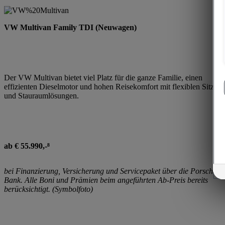
VW Multivan Family TDI (Neuwagen)
Der VW Multivan bietet viel Platz für die ganze Familie, einen
effizienten Dieselmotor und hohen Reisekomfort mit flexiblen Sitz-
und Stauraumlösungen.
ab € 55.990,-⁸
bei Finanzierung, Versicherung und Servicepaket über die Porsche
Bank. Alle Boni und Prämien beim angeführten Ab-Preis bereits
berücksichtigt. (Symbolfoto)